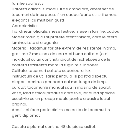
familie sau festiv.
Datorita calitatii si modului de ambalare, acest set de
tacamuri de inox poate fi un cadou foarte util si frumos,
elegant si cu mult bun gust!
Caracteristici:
Tip: dineuri oficiale, mese festive, mese in familie, cadou
Model: rotunjit, cu suprafete atent finisate, care le ofera
luminozitate si eleganta
Material: tacamuri forjate extrem de rezistente in timp,
grosime 2 mm, inox de cea mai buna calitate (otel
inoxidabil cu un continut ridicat de nichel,ceea ce le
confera rezistenta mare la ruginire si indoire!
Calitate: tacamuri calitate superioara, lux
Instructiuni de utilizare: pentru a-si pastra aspectul
elegant pentru o perioada cat mai lunga de timp,
curatati tacamurile manual sau in masina de spalat
vase, fara a folosi produse abrazive, iar dupa spalare
uscati-le cu un prosop moale pentru a pastra luciul
original.
Acest set face parte dintr-o colectia de tacamuri in
genti diplomat:
Caseta diplomat contine 48 de piese astfel: