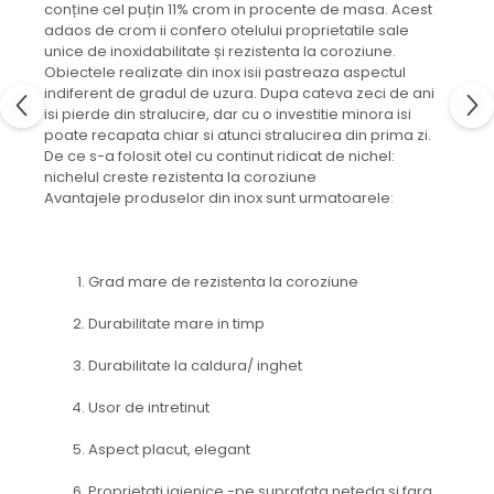
conține cel puțin 11% crom in procente de masa. Acest
adaos de crom ii confero otelului proprietatile sale
unice de inoxidabilitate și rezistenta la coroziune.
Obiectele realizate din inox isii pastreaza aspectul
indiferent de gradul de uzura. Dupa cateva zeci de ani
isi pierde din stralucire, dar cu o investitie minora isi
poate recapata chiar si atunci stralucirea din prima zi.
De ce s-a folosit otel cu continut ridicat de nichel:
nichelul creste rezistenta la coroziune
Avantajele produselor din inox sunt urmatoarele:
Grad mare de rezistenta la coroziune
Durabilitate mare in timp
Durabilitate la caldura/ inghet
Usor de intretinut
Aspect placut, elegant
Proprietati igienice -pe suprafata neteda si fara