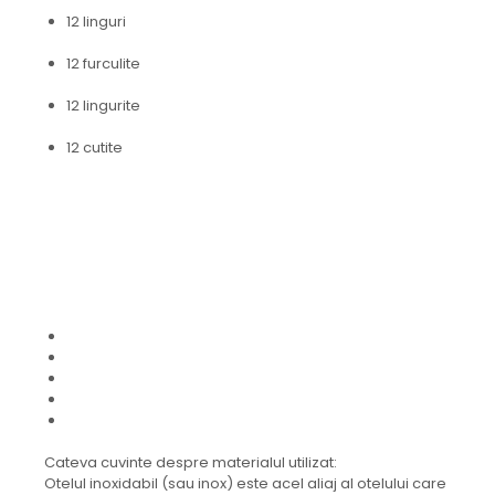
12 linguri
12 furculite
12 lingurite
12 cutite
Cateva cuvinte despre materialul utilizat:
Otelul inoxidabil (sau inox) este acel aliaj al otelului care