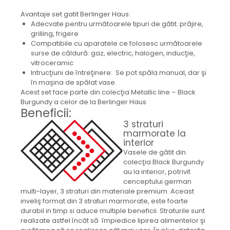
Avantaje set gatit Berlinger Haus:
Adecvate pentru următoarele tipuri de gătit: prăjire,
grilling, frigere
Compatibile cu aparatele ce folosesc următoarele
surse de căldură: gaz, electric, halogen, inducţie,
vitroceramic
Intrucţiuni de întreţinere: Se pot spăla manual, dar şi
în maşina de spălat vase.
Acest set face parte din colecţia Metallic line – Black
Burgundy a celor de la Berlinger Haus
Beneficii:
3 straturi
marmorate la
interior
Vasele de gătit din
colecţia Black Burgundy
au la interior, potrivit
cenceptului german
multi-layer, 3 straturi din materiale premium. Aceast
inveliş format din 3 straturi marmorate, este foarte
durabil in timp si aduce multiple beneficii. Straturile sunt
realizate astfel încât să împiedice lipirea alimentelor şi