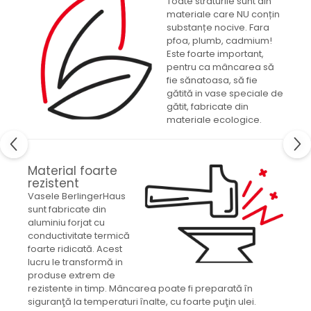
Toate straturile sunt din
materiale care NU conțin
substanțe nocive. Fara
pfoa, plumb, cadmium!
Este foarte important,
pentru ca mâncarea să
fie sănatoasa, să fie
gătită in vase speciale de
gătit, fabricate din
materiale ecologice.
Material foarte
rezistent
Vasele BerlingerHaus
sunt fabricate din
aluminiu forjat cu
conductivitate termică
foarte ridicată. Acest
lucru le transformă in
produse extrem de
rezistente in timp. Mâncarea poate fi preparată în
siguranţă la temperaturi înalte, cu foarte puţin ulei.