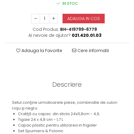
IN STOC
ADAUGA IN COS
Cod Produs:
BH-419799-6779
Ai nevoie de ajutor?
021.420.01.03
Adauga la Favorite
Cere informatii
Descriere
Setul conţine urmatoarele piese, combinatie de culori
roşu şi negru:
Cratiţă cu capac din sticla 24x11,8cm - 4,1L
Tigaie 24 x 4,8 cm - 1,7 L
Capac plastic pentru utilizarea in frigider
Set Spumiera & Polonic