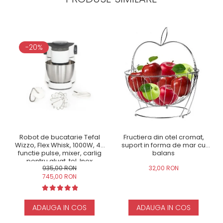
-20%
Robot de bucatarie Tefal
Fructiera din otel cromat,
Wizzo, Flex Whisk, 1000W, 4L,
suport in forma de mar cu
functie pulse, mixer, carlig
balans
pentru aluat, tel, Inox
935,00 RON
32,00 RON
745,00 RON
ADAUGA IN COS
ADAUGA IN COS