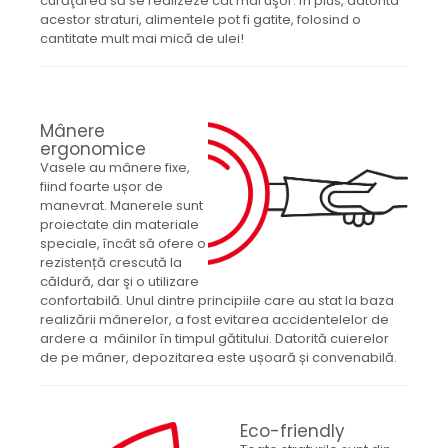
curăţarea să se realizeze cât mai uşor. În plus, datorita
acestor straturi, alimentele pot fi gatite, folosind o
cantitate mult mai mică de ulei!
Mânere
ergonomice
Vasele au mânere fixe,
fiind foarte ușor de
manevrat. Manerele sunt
proiectate din materiale
speciale, încât să ofere o
rezistență crescută la
căldură, dar şi o utilizare
confortabilă. Unul dintre principiile care au stat la baza
realizării mânerelor, a fost evitarea accidentelelor de
ardere a mâinilor în timpul gătitului. Datorită cuierelor
de pe mâner, depozitarea este ușoară și convenabilă.
Eco-friendly