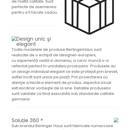
de înaltă calitate. Sunt
perfecte de asemenea
pentru a fi facute cadou.
Design unic şi
elegant
Toate modelele de produse BerlingerHaus sunt
realizate de o echipă de designeri europeni,
cu experiență vastă in domeniu, a caror muncă s-a
reflectat perfect în unicitatea produselor. Produsele au
un design individual elegant ce este protejat prin brevet,
astfel încât sunt unice pe piață. Prin proiectarea cu
atenţie a fiecărui element de produs, aspectul vizual
extraordinar vorbeşte de la sine. Detaliile produselor
sunt validate ca fiind executate sub standarde calitate
germana.
Soluție 360 ​​°
Sub brandul Berlinger Haus sunt fabricate numeroase