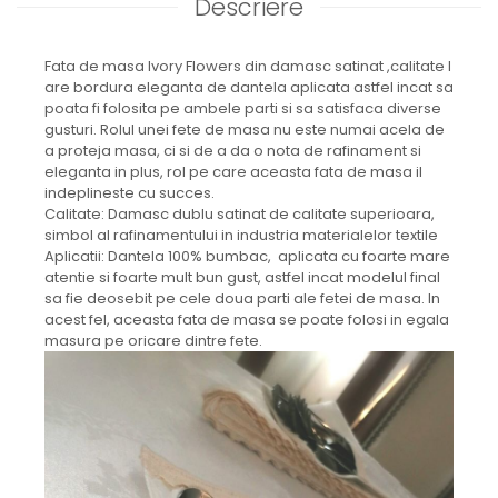
Descriere
Fata de masa Ivory Flowers din damasc satinat ,calitate I
are bordura eleganta de dantela aplicata astfel incat sa
poata fi folosita pe ambele parti si sa satisfaca diverse
gusturi. Rolul unei fete de masa nu este numai acela de
a proteja masa, ci si de a da o nota de rafinament si
eleganta in plus, rol pe care aceasta fata de masa il
indeplineste cu succes.
Calitate: Damasc dublu satinat de calitate superioara,
simbol al rafinamentului in industria materialelor textile
Aplicatii: Dantela 100% bumbac, aplicata cu foarte mare
atentie si foarte mult bun gust, astfel incat modelul final
sa fie deosebit pe cele doua parti ale fetei de masa. In
acest fel, aceasta fata de masa se poate folosi in egala
masura pe oricare dintre fete.