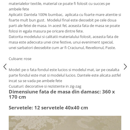
materialelor textile, material ce poate fi folosit cu succes pe
ambele fete
Aplicatii: Dantela 100% bumbac, aplicata cu foarte mare atentie si
foarte mult bun gust. Modelul final este deosebit pe cele doua
parti ale fetei de masa. In acest fel, aceasta fata de masa se poate
folosi in egala masura pe oricare dintre fete.
Datorita modelului si calitatii materialului folosit, aceasta fata de
masa este adecvata unei cine festive, unui eveniment special,
unei sarbatori deosebite cum ar fi Craciunul, Revelionul, Paste.
Culoare: rose
Model: pe o fata fondul este lucios si modelul mat, iar pe cealalta
parte fondul este mat si modelul lucios. Dantele este alicata astfel
incat sa se vada pe ambele fete
Cusaturi: decorative si rezistente in zig-zag
Dimensiune fata de masa din damasc: 360 x
170 cm
Servetele: 12 servetele 40x40 cm