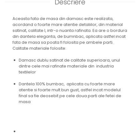
Descriere
Aceasta fata de masa din damasc este realizata,
acordand o foarte mare atentie detaliilor, din material
satinat, calitate I, intr-o nuanta rafinata. Ea are o bordura
din dantela eleganta, de bumnbac, aplicata astfel incat
fata de masa sa poata fi folosita pe ambele parti.
Calitate materiale folosite:
Damasc dublu satinat de calitate superioara, unul
dintre cele mai rafinate materiale din industria
textilelor
Dantela 100% bumbac, aplicata cu foarte mare
atentie si foarte mult bun gust, astfel incat modelul
final sa fie deosebit pe cele doua parti ale fetei de
masa