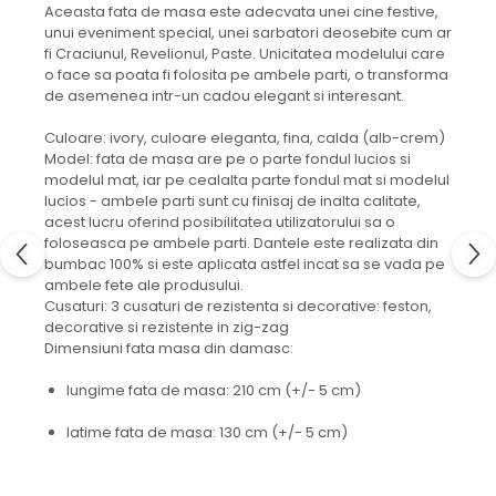
Aceasta fata de masa este adecvata unei cine festive,
unui eveniment special, unei sarbatori deosebite cum ar
fi Craciunul, Revelionul, Paste. Unicitatea modelului care
o face sa poata fi folosita pe ambele parti, o transforma
de asemenea intr-un cadou elegant si interesant.
Culoare: ivory, culoare eleganta, fina, calda (alb-crem)
Model: fata de masa are pe o parte fondul lucios si
modelul mat, iar pe cealalta parte fondul mat si modelul
lucios - ambele parti sunt cu finisaj de inalta calitate,
acest lucru oferind posibilitatea utilizatorului sa o
foloseasca pe ambele parti. Dantele este realizata din
bumbac 100% si este aplicata astfel incat sa se vada pe
ambele fete ale produsului.
Cusaturi: 3 cusaturi de rezistenta si decorative: feston,
decorative si rezistente in zig-zag
Dimensiuni fata masa din damasc:
lungime fata de masa: 210 cm (+/- 5 cm)
latime fata de masa: 130 cm (+/- 5 cm)