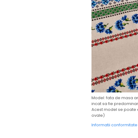
Model: fata de masa are
incat sa fie predominan
Acest model se poate e
ovale)
Informatii conformitat