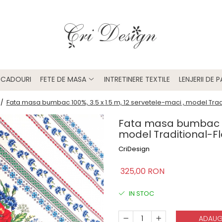
U CADOURI
FETE DE MASA
INTRETINERE TEXTILE
LENJERII DE 
Fata masa bumbac 100%, 3.5 x 1.5 m, 12 servetele-maci , model Trad
 /
Fata masa bumbac 100
model Traditional-F
CriDesign
325,00 RON
IN STOC
ADAUG