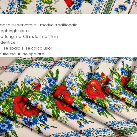
 masa cu servetele - motive traditionale:
reptunghiulara
: lungime 3,5 m; latime 1,5 m
 identice
- se spala si se calca usor
multe cicluri de spalare