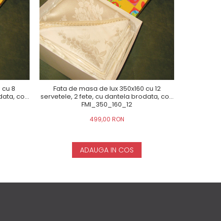
 cu 8
Fata de masa de lux 350x160 cu 12
Fata m
odata, cod
servetele, 2 fete, cu dantela brodata, cod
servetel
FMI_350_160_12
499,00 RON
ADAUGA IN COS