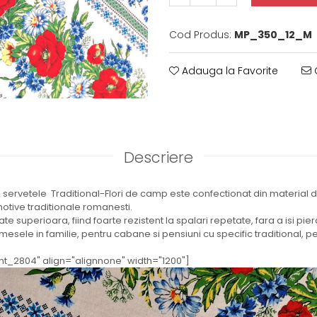
Cod Produs:
MP_350_12_M
Adauga la Favorite
C
Descriere
2 servetele Traditional-Flori de camp este confectionat din material
otive traditionale romanesti.
te superioara, fiind foarte rezistent la spalari repetate, fara a isi pie
mesele in familie, pentru cabane si pensiuni cu specific traditional, p
nt_2804" align="alignnone" width="1200"]