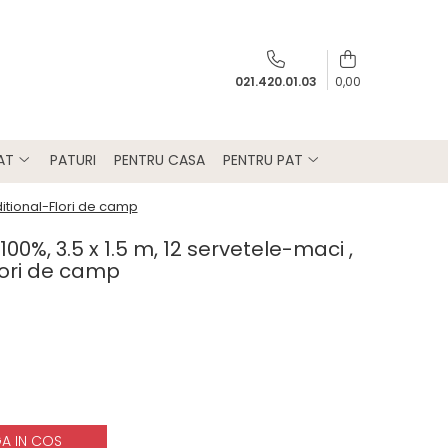
021.420.01.03
0,00
PAT
PATURI
PENTRU CASA
PENTRU PAT
itional-Flori de camp
%, 3.5 x 1.5 m, 12 servetele-maci ,
lori de camp
A IN COS