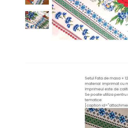
Setul Fata de masa + 1
material imprimat cu m
Imprimeul este de calita
Se poate utiliza pentru 
tematice
[caption id="attachme