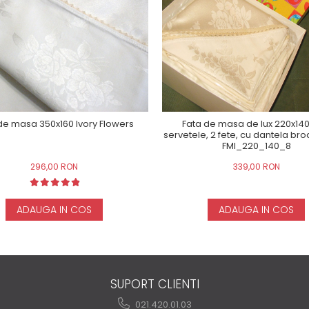
de masa 350x160 Ivory Flowers
Fata de masa de lux 220x140
servetele, 2 fete, cu dantela br
FMI_220_140_8
296,00 RON
339,00 RON
ADAUGA IN COS
ADAUGA IN COS
SUPORT CLIENTI
021.420.01.03