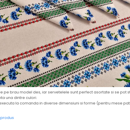
 pe brau model des, iar servetelele sunt perfect asortate si se pot 
ta una dintre culori.
xecuta la comanda in diverse dimensiuni si forme (pentru mese patr
e produs