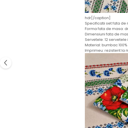
hdr[/caption]
Specificatii set fata de
Forma fata de masa: d
Dimensiuni fata de masa
Servetele: 12 servetele
Material: bumbac 100% 
Imprimeu: rezistent la 