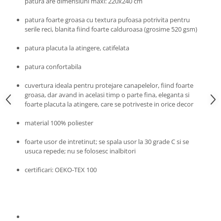
patura are dimensiuni maxi: 220x240 cm
patura foarte groasa cu textura pufoasa potrivita pentru
serile reci, blanita fiind foarte calduroasa (grosime 520 gsm)
patura placuta la atingere, catifelata
patura confortabila
cuvertura ideala pentru protejare canapelelor, fiind foarte
groasa, dar avand in acelasi timp o parte fina, eleganta si
foarte placuta la atingere, care se potriveste in orice decor
material 100% poliester
foarte usor de intretinut; se spala usor la 30 grade C si se
usuca repede; nu se folosesc inalbitori
certificari: OEKO-TEX 100