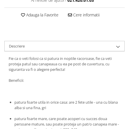
Ai nevoie de ajutor?
021.420.01.03
Adauga la Favorite
Cere informatii
Descriere
Fie ca o veti folosi ca si patura in noptile racoroase, fie ca veti
proteja patul sau canapeaua cu ea pe post de cuvertura, cu
siguranta va fi o alegere perfecta!
Beneficii:
patura foarte utila in orice casa: are 2 fete utile - una cu blana
alba si una fina, gri
patura foarte mare, care poate acoperi cu succes doua
persoane mature, sau poate proteja un pat/o canapea mare -