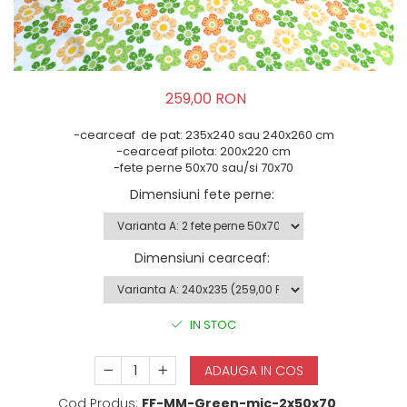
259,00 RON
-cearceaf de pat: 235x240 sau 240x260 cm
-cearceaf pilota: 200x220 cm
-fete perne 50x70 sau/si 70x70
Dimensiuni fete perne
:
Dimensiuni cearceaf
:
IN STOC
ADAUGA IN COS
Cod Produs:
FF-MM-Green-mic-2x50x70