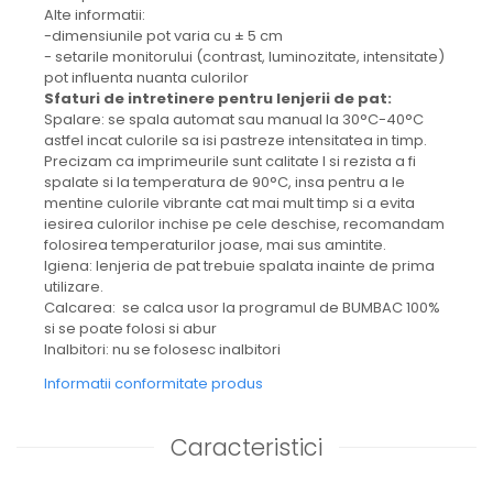
Alte informatii:
-dimensiunile pot varia cu ± 5 cm
- setarile monitorului (contrast, luminozitate, intensitate)
pot influenta nuanta culorilor
Sfaturi de intretinere pentru lenjerii de pat:
Spalare: se spala automat sau manual la 30°C-40°C
astfel incat culorile sa isi pastreze intensitatea in timp.
Precizam ca imprimeurile sunt calitate I si rezista a fi
spalate si la temperatura de 90°C, insa pentru a le
mentine culorile vibrante cat mai mult timp si a evita
iesirea culorilor inchise pe cele deschise, recomandam
folosirea temperaturilor joase, mai sus amintite.
Igiena: lenjeria de pat trebuie spalata inainte de prima
utilizare.
Calcarea: se calca usor la programul de BUMBAC 100%
si se poate folosi si abur
Inalbitori: nu se folosesc inalbitori
Informatii conformitate produs
Caracteristici