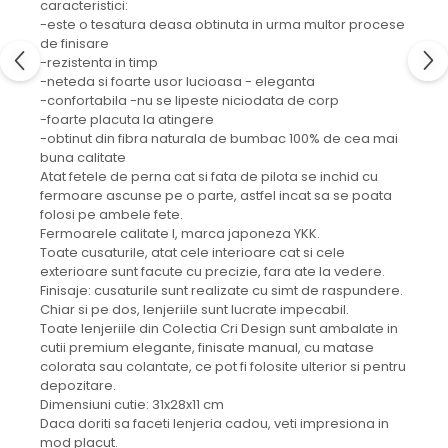
caracteristici:
-este o tesatura deasa obtinuta in urma multor procese
de finisare
-rezistenta in timp
-neteda si foarte usor lucioasa - eleganta
-confortabila -nu se lipeste niciodata de corp
-foarte placuta la atingere
-obtinut din fibra naturala de bumbac 100% de cea mai
buna calitate
Atat fetele de perna cat si fata de pilota se inchid cu
fermoare ascunse pe o parte, astfel incat sa se poata
folosi pe ambele fete.
Fermoarele calitate I, marca japoneza YKK.
Toate cusaturile, atat cele interioare cat si cele
exterioare sunt facute cu precizie, fara ate la vedere.
Finisaje: cusaturile sunt realizate cu simt de raspundere.
Chiar si pe dos, lenjeriile sunt lucrate impecabil.
Toate lenjeriile din Colectia Cri Design sunt ambalate in
cutii premium elegante, finisate manual, cu matase
colorata sau colantate, ce pot fi folosite ulterior si pentru
depozitare.
Dimensiuni cutie: 31x28x11 cm
Daca doriti sa faceti lenjeria cadou, veti impresiona in
mod placut.