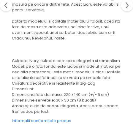
masura pe oricare dintre fete. Acest lucru este valabil si
pentru servetele.
Datorita modelului si calitatii materialului folosit, aceasta
fata de masa este adecvata unei cine festive, unui
eveniment special, unei sarbatori deosebite cum ar fi
Craciunul, Revelionul, Paste.
Culoare: ivory, culoare ce inspira eleganta si romantism
Model: pe o fata fondul este lucios si modelul mat, iar pe
cealalta parte fondul este mat si modelul lucios. Dantele
este alicata astfel incat sa se vada pe ambele fete
Cusaturi: decorative si rezistente in zig-zag
Dimensiuni:
Dimensiune fata de masa: 220 x 140 cm (+/- 5 cm)
Dimensiune servetele: 30 x 30 cm (8 bucati)
Ambalaj: cutie de cadou eleganta. Acest produs poate
fi un cadou perfect.
Informatii conformitate produs