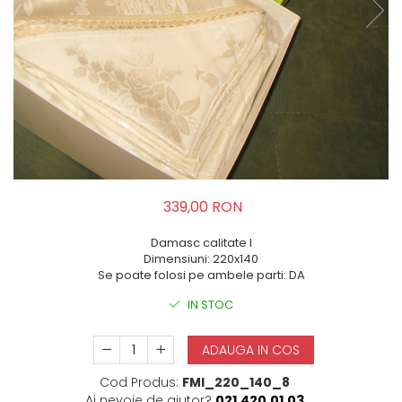
339,00 RON
Damasc calitate I
Dimensiuni: 220x140
Se poate folosi pe ambele parti: DA
IN STOC
ADAUGA IN COS
Cod Produs:
FMI_220_140_8
Ai nevoie de ajutor?
021.420.01.03