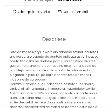
Adauga la Favorite
Cere informatii
Descriere
Fata de masa Ivory Flowers din damasc satinat ,calitate I
are bordura eleganta de dantela aplicata astfel incat sa
poata fi folosita pe ambele parti si sa satisfaca diverse
gusturi. Rolul unei fete de masa nu este numai acela de
a proteja masa, ci si de a da o nota de rafinament si
eleganta in plus, rol pe care aceasta fata de masa il
indeplineste cu succes.
Calitate: Damasc dublu satinat de calitate superioara,
simbol al rafinamentului in industria materialelor textile
Aplicatii: Dantela 100% bumbac, aplicata cu foarte mare
atentie si foarte mult bun gust, astfel incat modelul final
sa fie deosebit pe cele doua parti ale fetei de masa. In
acest fel, aceasta fata de masa se poate folosi in egala