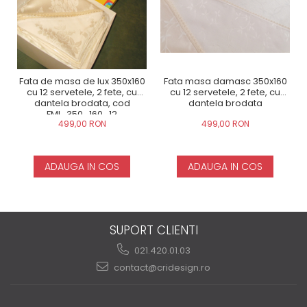
Fata de masa de lux 350x160
Fata masa damasc 350x160
cu 12 servetele, 2 fete, cu
cu 12 servetele, 2 fete, cu
dantela brodata, cod
dantela brodata
FMI_350_160_12
499,00 RON
499,00 RON
ADAUGA IN COS
ADAUGA IN COS
SUPORT CLIENTI
021.420.01.03
contact@cridesign.ro