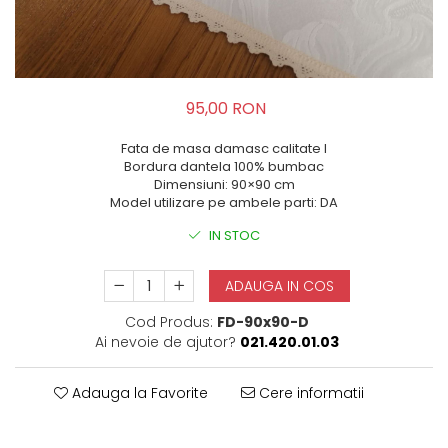
95,00 RON
Fata de masa damasc calitate I
Bordura dantela 100% bumbac
Dimensiuni: 90×90 cm
Model utilizare pe ambele parti: DA
IN STOC
ADAUGA IN COS
Cod Produs:
FD-90x90-D
Ai nevoie de ajutor?
021.420.01.03
Adauga la Favorite
Cere informatii