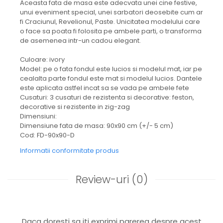
Aceasta fata de masa este adecvata unei cine festive,
unui eveniment special, unei sarbatori deosebite cum ar
fi Craciunul, Revelionul, Paste. Unicitatea modelului care
o face sa poata fi folosita pe ambele parti, o transforma
de asemenea intr-un cadou elegant.
Culoare: ivory
Model: pe o fata fondul este lucios si modelul mat, iar pe
cealalta parte fondul este mat si modelul lucios. Dantele
este aplicata astfel incat sa se vada pe ambele fete
Cusaturi: 3 cusaturi de rezistenta si decorative: feston,
decorative si rezistente in zig-zag
Dimensiuni:
Dimensiune fata de masa: 90x90 cm (+/- 5 cm)
Cod: FD-90x90-D
Informatii conformitate produs
Review-uri
(0)
Daca doresti sa iti exprimi parerea despre acest