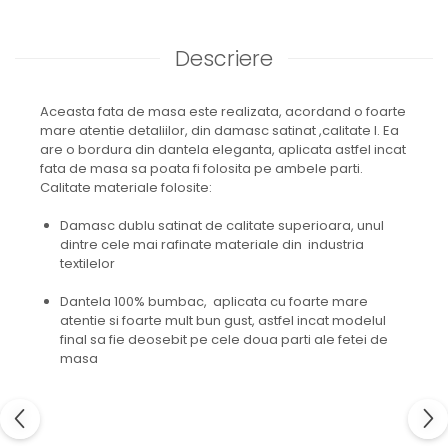
Descriere
Aceasta fata de masa este realizata, acordand o foarte
mare atentie detaliilor, din damasc satinat ,calitate I. Ea
are o bordura din dantela eleganta, aplicata astfel incat
fata de masa sa poata fi folosita pe ambele parti.
Calitate materiale folosite:
Damasc dublu satinat de calitate superioara, unul
dintre cele mai rafinate materiale din industria
textilelor
Dantela 100% bumbac, aplicata cu foarte mare
atentie si foarte mult bun gust, astfel incat modelul
final sa fie deosebit pe cele doua parti ale fetei de
masa